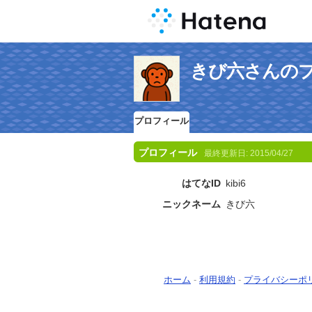
きび六さんの
プロフィール
プロフィール
最終更新日:
2015/04/27
はてなID
kibi6
ニックネーム
きび六
ホーム
-
利用規約
-
プライバシーポ