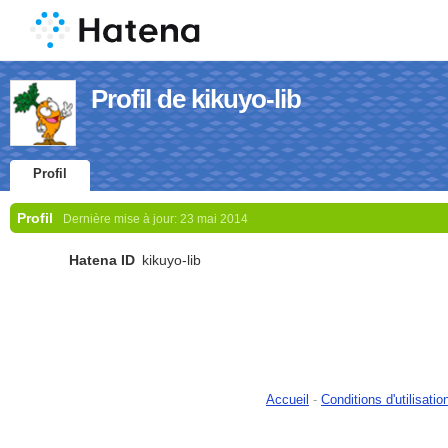
Profil de kikuyo-lib
Profil
Profil
Dernière mise à jour:
23 mai 2014
Hatena ID
kikuyo-lib
Accueil
-
Conditions d'utilisatio