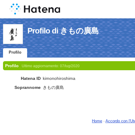
Profilo di きもの廣島
Profilo
Profilo
Ultimo aggiornamento:
07/lug/2020
Hatena ID
kimonohiroshima
Soprannome
きもの廣島
Home
-
Accordo con l'Ut