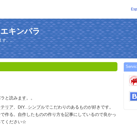
Esp
アトリエキンパラ
ます。。
Servi
パラと読み
ます
。。
ンテリア
、
DIY
...
シンプル
でこだわりのある
もの
が好きです。
分
で作る。
自作
した
もの
の作り方を
記事
にしているので良かっ
みてください☆