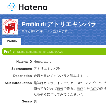
Profilo di アトリエキンパラ
金原と書いてキンパラと読みます。。
Profilo
Profilo
Ultimo aggiornamento:
17/ago/2023
Hatena ID
kimparatoru
Soprannome
アトリエキンパラ
Description
金原
と書いてキンパラと読み
ます
。。
Self introduction
趣味
は
カメラ
、
インテリア
、
DIY
...
シンプル
でこ
売ってなければ
自分
で作る。
自作
した
もの
の作
たら参考に作ってみてください☆
Sesso
男