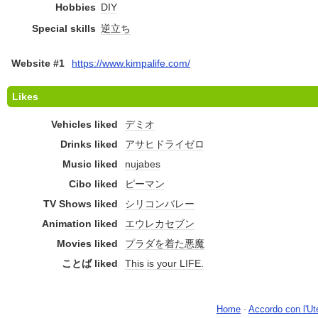
Hobbies
DIY
Special skills
逆立ち
Website #1
https://www.kimpalife.com/
Likes
Vehicles liked
デミオ
Drinks liked
アサヒドライゼロ
Music liked
nujabes
Cibo liked
ピーマン
TV Shows liked
シリコンバレー
Animation liked
エウレカセブン
Movies liked
プラダを着た悪魔
ことば liked
This is your LIFE.
Home
-
Accordo con l'Ut