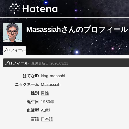
Masassiahさんのプロフィール
プロフィール
プロフィール
最終更新日:
2020/03/21
はてなID
king-masashi
ニックネーム
Masassiah
性別
男性
誕生日
1983年
血液型
AB型
言語
日本語