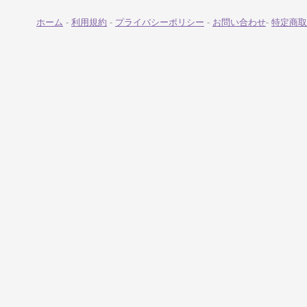
ホーム
-
利用規約
-
プライバシーポリシー
-
お問い合わせ
-
特定商取