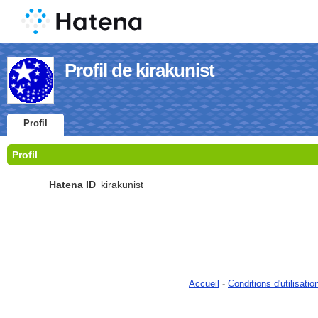
Profil de kirakunist
Profil
Profil
Hatena ID
kirakunist
Accueil
-
Conditions d'utilisatio