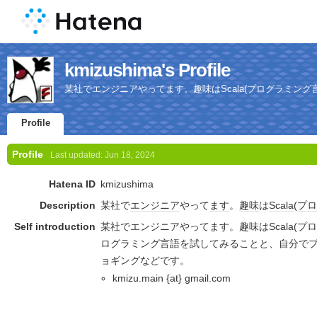
kmizushima's Profile
某社でエンジニアやってます。趣味はScala(プログラミング
Profile
Profile
Last updated:
Jun 18, 2024
Hatena ID
kmizushima
Description
某社で
エンジニア
やって
ます
。
趣味
は
Scala
(
プロ
Self introduction
某社でエンジニアやってます。趣味はScala(プ
ログラミング言語を試してみることと、自分で
ョギングなどです。
kmizu.main {at} gmail.com