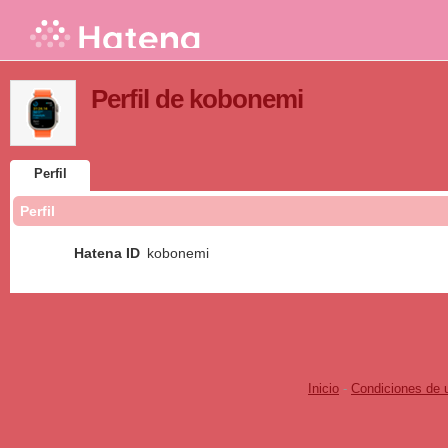
Perfil de kobonemi
Perfil
Perfil
Hatena ID
kobonemi
Inicio
-
Condiciones de 