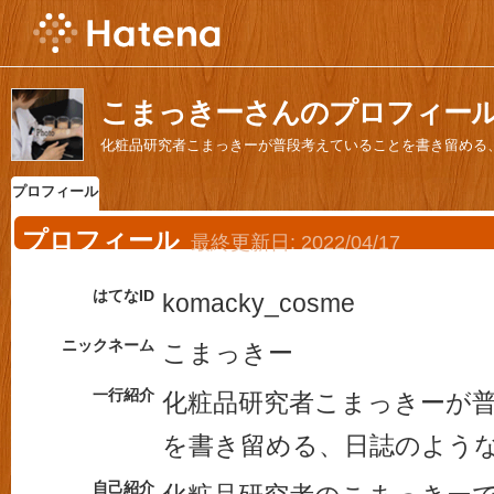
こまっきーさんのプロフィー
化粧品研究者こまっきーが普段考えていることを書き留める
プロフィール
プロフィール
最終更新日:
2022/04/17
はてなID
komacky_cosme
ニックネーム
こまっきー
一行紹介
化粧品研究者こまっきーが
を書き留める、日誌のよう
自己紹介