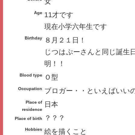
女
Age
11才です
現在小学六年生です
Birthday
８月２１日！
じつはぷーさんと同じ誕生
明！！
Blood type
Ｏ型
Occupation
ブロガー・・といえばいい
Place of
日本
residence
？？？
Place of birth
Hobbies
絵を描くこと