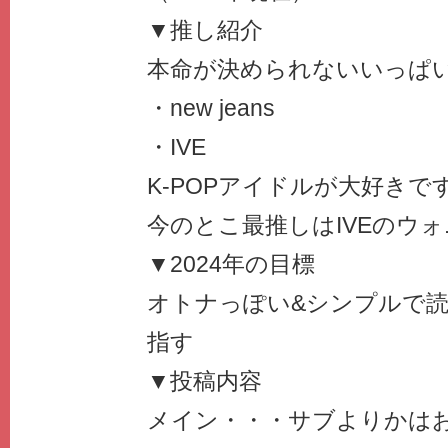
▼推し紹介
本命が決められないいっぱ
・new jeans
・IVE
K‐POPアイドルが大好きで
今のとこ最推しはIVEのウ
▼2024年の目標
オトナっぽい&シンプルで
指す
▼投稿内容
メイン・・・サブよりかは