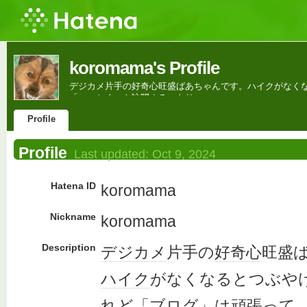
koromama's Profile
デジカメ片手の好奇心旺盛ばあちゃんです。ハイクがなくなる
「いっとく」も訪問するつもり。
Profile
Profile
Last updated:
Oct 9, 2024
Hatena ID
koromama
Nickname
koromama
Description
デジカメ
片手の
好奇心
旺盛
ハイク
がなくなるとつぶや
れど「
ブログ
」は頑張って