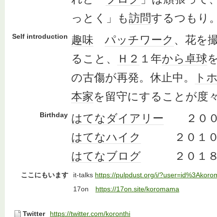
っとく」も
訪問
するつもり
Self introduction
趣味
パッチワーク
、花を
ること、
Ｈ２
１年
から
卓球
の古傷が再発。休止中。
ト
本家
を留守にすることが度
Birthday
はてなダイアリー
２００
はてなハイク
２０１０年
はてなブログ
２０１８年
ここにもいます
it
-talks
https://pulpdust.org/i/?user=id%3Akor
17on
https://17on.site/koromama
Twitter
https://twitter.com/koronthi