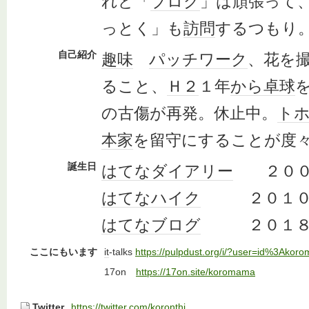
れど「
ブログ
」は頑張って
っとく」も
訪問
するつもり
自己紹介
趣味
パッチワーク
、花を
ること、
Ｈ２
１年
から
卓球
の古傷が再発。休止中。
ト
本家
を留守にすることが度
誕生日
はてなダイアリー
２００
はてなハイク
２０１０年
はてなブログ
２０１８年
ここにもいます
it
-talks
https://pulpdust.org/i/?user=id%3Akor
17on
https://17on.site/koromama
Twitter
https://twitter.com/koronthi