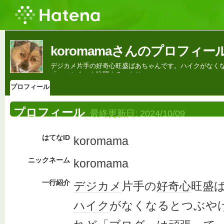
koromamaさんのプロフィー
デジカメ片手の好奇心旺盛ばあちゃんです。ハイクがなくなる
「いっとく」も訪問するつもり。
プロフィール
プロフィール
最終更新日:
2024/10/09
はてなID
koromama
ニックネーム
koromama
一行紹介
デジカメ
片手の
好奇心
旺盛
ハイク
がなくなるとつぶや