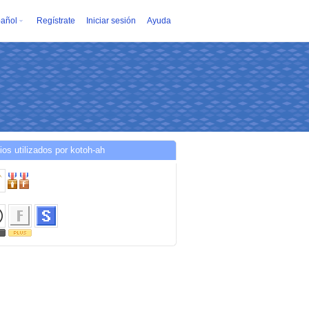
añol
Regístrate
Iniciar sesión
Ayuda
ios utilizados por kotoh-ah