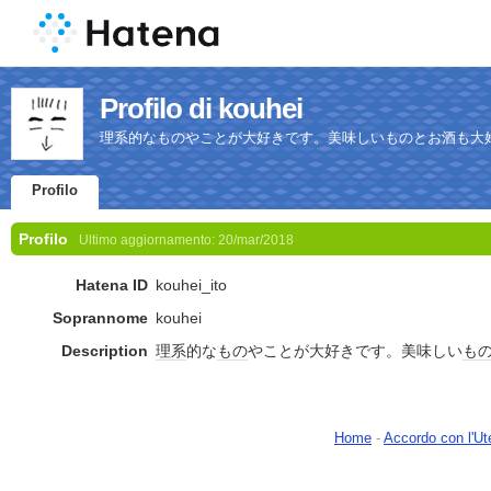
Profilo di kouhei
理系的なものやことが大好きです。美味しいものとお酒も大
Profilo
Profilo
Ultimo aggiornamento:
20/mar/2018
Hatena ID
kouhei_ito
Soprannome
kouhei
Description
理系
的な
もの
やことが大好きです。美味しい
も
Home
-
Accordo con l'Ut