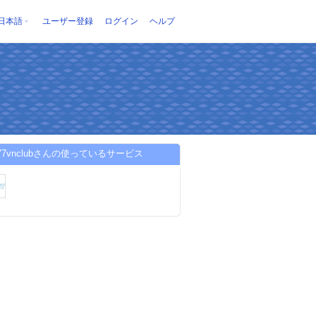
日本語
ユーザー登録
ログイン
ヘルプ
et77vnclubさんの使っているサービス