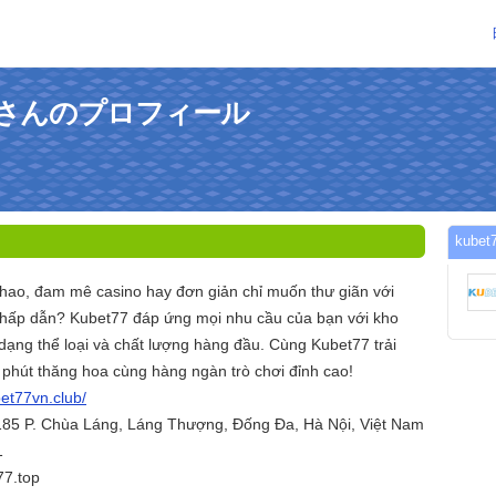
clubさんのプロフィール
kub
 thao, đam mê casino hay đơn giản chỉ muốn thư giãn với
t hấp dẫn? Kubet77 đáp ứng mọi nhu cầu của bạn với kho
dạng thể loại và chất lượng hàng đầu. Cùng Kubet77 trải
phút thăng hoa cùng hàng ngàn trò chơi đỉnh cao!
bet77vn.club/
 185 P. Chùa Láng, Láng Thượng, Đống Đa, Hà Nội, Việt Nam
1
77.top