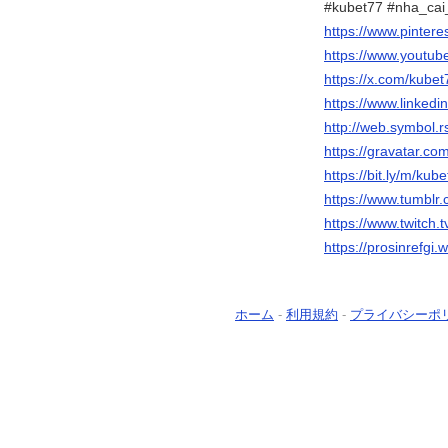
#kubet77 #nha_cai
https://www.pintere
https://www.youtu
https://x.com/kube
https://www.linkedi
http://web.symbol.
https://gravatar.c
https://bit.ly/m/kub
https://www.tumblr
https://www.twitch.
https://prosinrefgi.
ホーム
-
利用規約
-
プライバシーポ