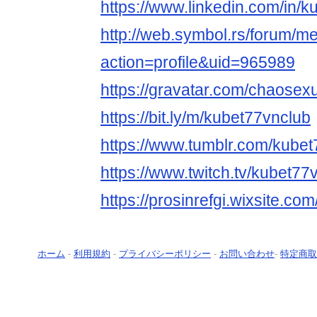
https://www.linkedin.com/in/k
http://web.symbol.rs/forum/
action=profile&uid=965989
https://gravatar.com/chaosex
https://bit.ly/m/kubet77vnclub
https://www.tumblr.com/kube
https://www.twitch.tv/kubet77
https://prosinrefgi.wixsite.co
ホーム
-
利用規約
-
プライバシーポリシー
-
お問い合わせ
-
特定商取