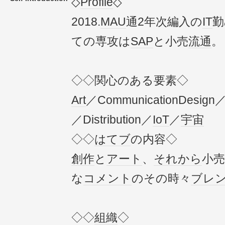
◇
Profile
◇
2018.
MAU
通2年次編入の
IT
勤
ての専攻は
SAP
と小売
流通
。
◇◇関心のある要素◇
Art
／CommunicationDesign
／Distribution／
IoT
／
宇宙
◇◇
はてブ
の内容◇
創作
と
アート
、
それから
小売
な
コメント
のその時々
ブレ
◇◇
組織
◇