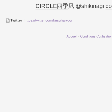
CIRCLE
四季
凪 @shikinagi
co
Twitter
https://twitter.com/kusuharyou
Accueil
-
Conditions d'utilisatio