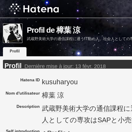
Profil de 樟葉 涼
武蔵野美術大学の通信課程に通うIT勤め人。社会人としての
Profil
Profil
Dernière mise à jour:
13 févr. 2018
Hatena ID
kusuharyou
Nom d'utilisateur
樟葉 涼
Description
武蔵野美術大学
の
通信
課程に
人
としての専攻は
SAP
と小売
Self introduction