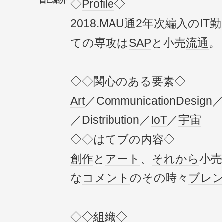
自己紹介
◇
Profile
◇
2018.
MAU
通2年次編入の
IT
勤
ての専攻は
SAP
と小売
流通
。
◇◇関心のある要素◇
Art
／CommunicationDesign
／Distribution／
IoT
／
宇宙
◇◇
はてブ
の内容◇
創作
と
アート
、
それから
小売
な
コメント
のその時々
ブレ
◇◇
組織
◇