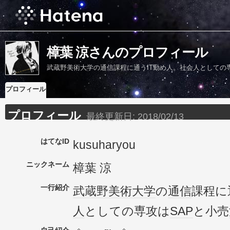
樟葉 涼さんのプロフィール
武蔵野美術大学の通信課程に通うIT勤め人。社会人としての
プロフィール
プロフィール
最終更新日:
2018/02/13
はてなID
kusuharyou
ニックネーム
樟葉 涼
一行紹介
武蔵野美術大学
の
通信
課程に
人
としての専攻は
SAP
と小売