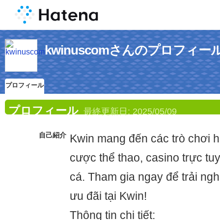
kwinuscomさんのプロフィー
プロフィール
プロフィール
最終更新日:
2025/05/09
自己紹介
Kwin mang đến các trò chơi 
cược thể thao, casino trực tu
cá. Tham gia ngay để trải ng
ưu đãi tại Kwin!
Thông tin chi tiết: