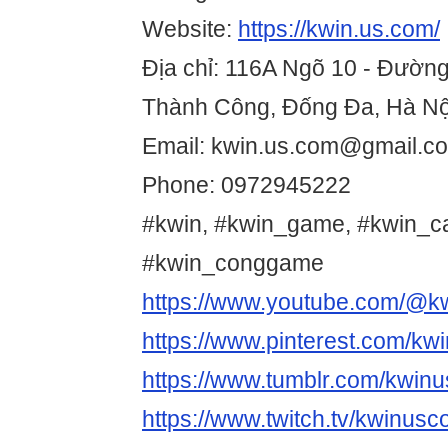
Website:
https://kwin.us.com/
Địa chỉ: 116A Ngõ 10 - Đườn
Thành Công, Đống Đa, Hà Nộ
Email: kwin.us.com@gmail.c
Phone: 0972945222
#kwin, #kwin_game, #kwin_ca
#kwin_conggame
https://www.youtube.com/@
https://www.pinterest.com/kw
https://www.tumblr.com/kwin
https://www.twitch.tv/kwinus