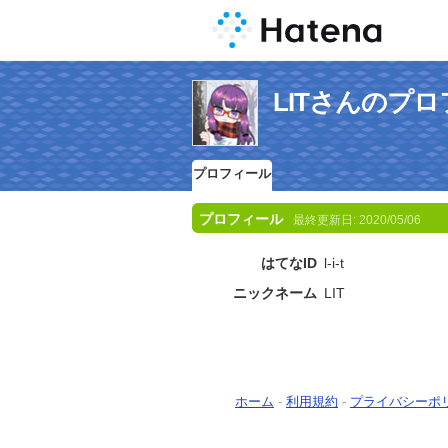
LITさんのプ
プロフィール
プロフィール
最終更新日:
2020/05/06
はてなID
l-i-t
ニックネーム
LIT
ホーム
-
利用規約
-
プライバシーポ