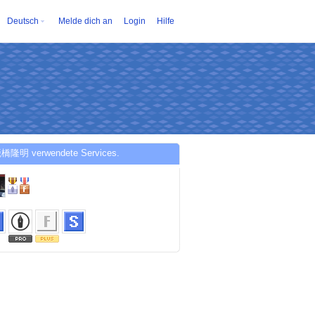
Deutsch
Melde dich an
Login
Hilfe
橋隆明 verwendete Services.