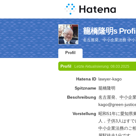
籠橋隆明s Profi
名古屋発、中小企業法務 中小企業のご
Profil
Profil
Letzte Aktualisierung:
08.03.2025
Hatena ID
lawyer-kago
Spitzname
籠橋隆明
Beschreibung
名古屋
発、
中小企
kago@
green
-
justic
Vorstellung
昭和51年
に
愛知県
人，
子供
3人はすで
中小企業
法務
のご
屋駅
徒歩1分です。