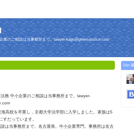
l
相談は当事務所まで。lawyer-kago@green-justice.com
Von 籠
業
法務
中小企業
のご
相談
は当
事務所
まで。lawyer-
e
.com
東海高校
を
卒業
し，
京都大学
法学部
に
入学
しま
した。
家族
は5
にす
だって
い
ます
。
相談
は当
事務所
まで。
名古屋
発。
中小企業
専門。
事務所
は
名古