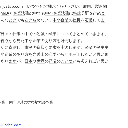
n
-
justice
.com いつでもお問い合わせ下さい。
雇用
、
製造物
、
M&A
と
企業法
務の中でも
中小企業
法務
は
特殊
分野を占め
ま
どんな
とき
でも
あきら
めない，
中小企業
の
社長
を
応援
して
ま
が日々の
仕事
の中での
勉強
の成果についてまとめていき
ます
。
の
視点
から
見た
中小企業
のあり方を
研究
しま
す。
生活
に直結し、
市民
の多様な
要求
を実現
しま
す。
経済
の
民主主
中小企業
のあり方を
弁護士
の
立場
から
サポート
したいと思い
ま
はあり
ます
が、
日本
や
世界
の
経済
の
ことな
ども考えればと思い
卒業
，同年
京都大学
法学部
卒業
justice.com