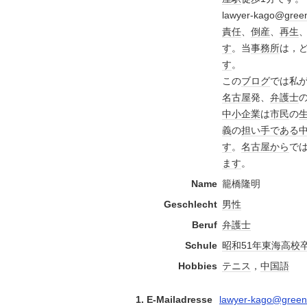
lawyer-kago@
gree
責任
、
倒産
、
再生
す
。当
事務所
は，
す
。
この
ブログ
では私
名古屋
発、
弁護士
中小企業
は
市民
の
義
の
担い手
である
す
。
名古屋
から
で
ます
。
Name
籠橋隆明
Geschlecht
男性
Beruf
弁護士
Schule
昭和51年
東海高校
Hobbies
テニス
，
中国語
1. E-Mailadresse
lawyer-kago@green-