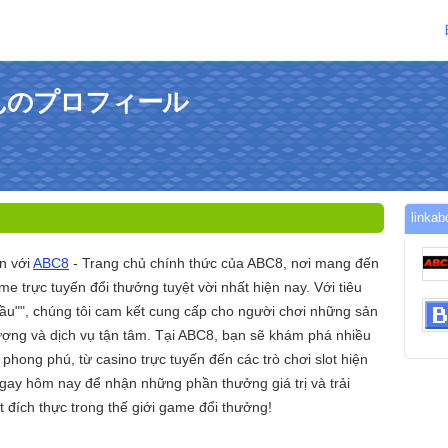
ioさんのプロフィール
lin
n với
ABC8
- Trang chủ chính thức của ABC8, nơi mang đến
me trực tuyến đổi thưởng tuyệt vời nhất hiện nay. Với tiêu
đầu"", chúng tôi cam kết cung cấp cho người chơi những sản
lượng và dịch vụ tận tâm. Tại ABC8, bạn sẽ khám phá nhiều
 phong phú, từ casino trực tuyến đến các trò chơi slot hiện
ngay hôm nay để nhận những phần thưởng giá trị và trải
 đích thực trong thế giới game đổi thưởng!