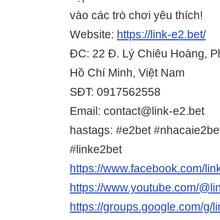
vào các trò chơi yêu thích!
Website:
https://link-e2.bet/
ĐC: 22 Đ. Lý Chiêu Hoàng, P
Hồ Chí Minh, Việt Nam
SĐT: 0917562558
Email: contact@link-e2.bet
hastags: #e2bet #nhacaie2be
#linke2bet
https://www.facebook.com/lin
https://www.youtube.com/@li
https://groups.google.com/g/l