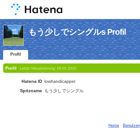
もう少しでシングルs Profil
Profil
Profil
Letzte Aktualisierung:
09.05.2020
Hatena ID
lowhandicapper
Spitzname
もう少しでシングル
Home
-
Benutzer