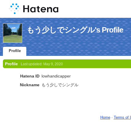
もう少しでシングル's Profile
Profile
Profile
Last updated:
May 9, 2020
Hatena ID
lowhandicapper
Nickname
もう少しでシングル
Home
-
Terms of 