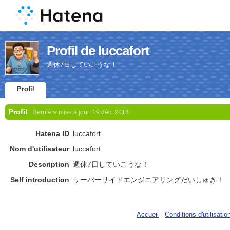
Profil de luccafort
週休7日していこうな！
Profil
Profil
Dernière mise à jour:
19 déc. 2018
Hatena ID
luccafort
Nom d'utilisateur
luccafort
Description
週休7日していこうな！
Self introduction
サーバー
サイド
エンジニアリング
だいしゅき！
Accueil
-
Conditions d'utilisatio