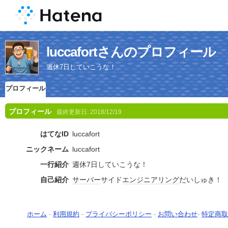
luccafortさんのプロフィール
週休7日していこうな！
プロフィール
プロフィール
最終更新日:
2018/12/19
はてなID
luccafort
ニックネーム
luccafort
一行紹介
週休7日していこうな！
自己紹介
サーバー
サイド
エンジニアリング
だいしゅき！
ホーム
-
利用規約
-
プライバシーポリシー
-
お問い合わせ
-
特定商取