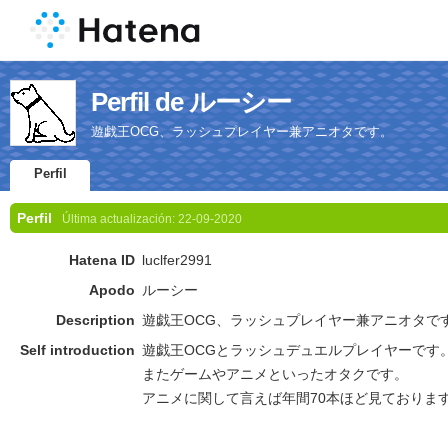
Perfil de ルーシー
遊戯王OCG、ラッシュプレイヤー兼アニオタです。
Perfil
Perfil
Última actualización:
22-09-2020
Hatena ID
luclfer2991
Apodo
ルーシー
Description
遊戯王OCG、ラッシュプレイヤー兼アニオタで
Self introduction
遊戯王OCGとラッシュデュエルプレイヤーです
またゲームやアニメといったオタクです。
アニメに関して言えば年間70本ほど見ておりま