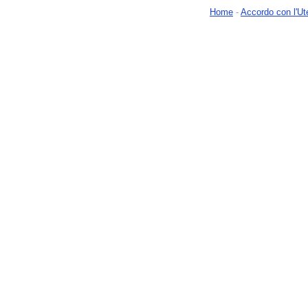
Home
-
Accordo con l'Ut