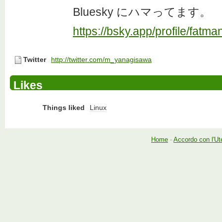
Bluesky にハマってます。
https://bsky.app/profile/fatma
Twitter
http://twitter.com/m_yanagisawa
Likes
Things liked
Linux
Home
-
Accordo con l'Ut