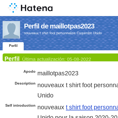
Perfil de maillotpas2023
nouveaux t shirt foot personnalise Coquimbo Unido
Perfil
Perfil
Última actualización:
05-08-2022
Apodo
maillotpas2023
Description
nouveaux t shirt foot person
Unido
Self introduction
nouveaux
t shirt foot personn
Unido pour la saison 2020-2