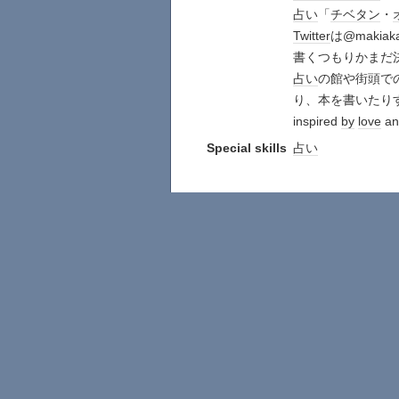
占い
「
チベタン
・
Twitter
は@makiak
書くつもりかまだ
占い
の館や街頭で
り、本を書いたり
inspired
by
love
an
Special skills
占い