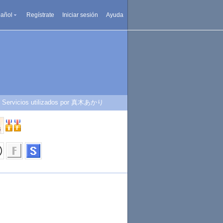
añol
Regístrate
Iniciar sesión
Ayuda
Servicios utilizados por 真木あかり