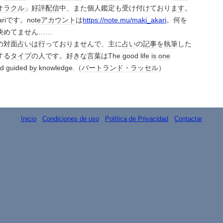
オラクル
」好評
配信
中、また個人鑑定も受け付けており
ます
。
ariです。
note
アカウント
は
https://note.mu/maki_akari
。何を
決めてません……
の対面
占い
は行っておりませんで、主に
占い
の
記事
を
執筆
した
する
タイプ
の人です。好きな
言葉
はThe good
life
is
one
d guided
by
knowledge.（
バートランド・ラッセル
）
Inicio
-
Condiciones de uso
-
Política de Privacidad
-
Contactar