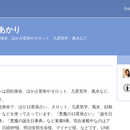
Esp
真木あかり
柱推命、ほか占星術やタロット、九星気学、風水など。
ンは
四柱推命
、ほか
占星術
や
タロット
、
九星気学
、
風水
など。
す
。
柱推命
で、ほか
12
星座
占い
、
タロット
、
九星気学
、
風水
、顔相
、などを使って占ってい
ます
。『
悪魔
の
12
星座
占い
』『
誕生日
典』『
悪魔
の
誕生日
事典
』など著書8冊。
現在
連載中
なのは
ア
、
日経BP
様、
明治安田生命
様、
マイナビ
様、などです。
LINE