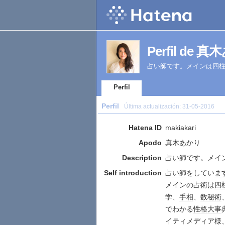
Perfil de 
占い師です。メインは四
Perfil
Perfil
Última actualización:
31-05-2016
Hatena ID
makiakari
Apodo
真木あかり
Description
占い師
です。メイ
Self introduction
占い師
をしてい
ま
メインの占術は
四
学、
手相
、
数秘術
でわかる
性格
大事
イティメディア
様