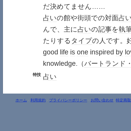
だ決めてません……
占い
の館や街頭での対面
占
んで、主に
占い
の
記事
を
執
たりする
タイプ
の人です。
good
life
is
one
inspired
by
l
knowledge.（
バートランド
特技
占い
ホーム
-
利用規約
-
プライバシーポリシー
-
お問い合わせ
-
特定商取