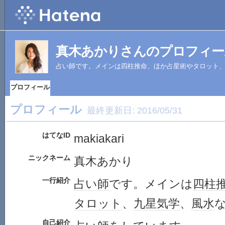
真木あかりさんのプロフィー
占い師です。メインは四柱推命、ほか占星術やタロット
プロフィール
プロフィール
最終更新日:
2016/05/31
はてなID
makiakari
ニックネーム
真木あかり
一行紹介
占い師
です。メインは
四柱
タロット
、
九星気学
、
風水
自己紹介