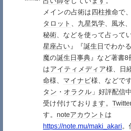
占い師
をしてい
ます
。
メインの占術は
四柱推命
で
タロット
、
九星気学
、
風水
秘術
、などを使って占って
星座
占い
』『
誕生日
でわか
魔
の
誕生日
事典
』など著書8
は
アイティメディア
様、
日経
命
様、
マイナビ
様、などで
タン
・
オラクル
」好評
配信
受け付けており
ます
。
Twitte
す。
note
アカウント
は
https://note.mu/maki_akari
。