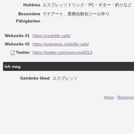
Hobbies
エスプレッソ
ドリンク
・
PC
・
ギター
・
釣り
など
Besondere
ラテアート
、
業務
自動化
ツール
作り
Fähigkeiten
Webseite #1
https://codelife.cafe/
Webseite #2
https://espresso.codelife.cafe/
Twitter
https://twitter.com/marumo0014
Ich mag
Getränke liked
エスプレッソ
Home
-
Benutzer