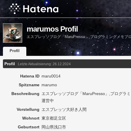
marumos Profil
エスプレッソブログ「MaruPresso」,プログラミングメモブロ
Profil
Profil
Letzte Aktualisierung:
26.12.2024
Hatena ID
maru0014
Spitzname
marumo
Beschreibung
エスプレッソブログ「MaruPresso」,プログラミ
運営中
Vorstellung
エスプレッソ
大好き
人間
Wohnort
東京都足立区
Geburtsort
岡山県
浅口市