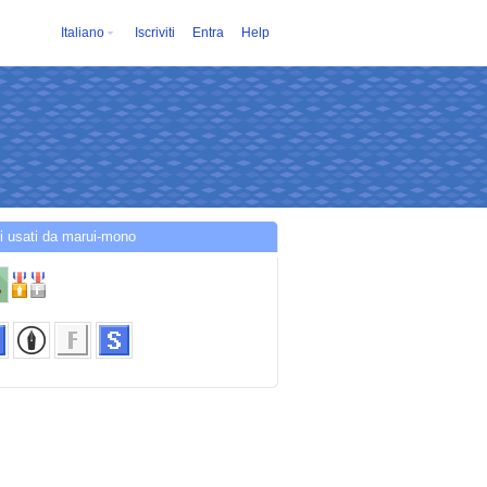
Italiano
Iscriviti
Entra
Help
i usati da marui-mono