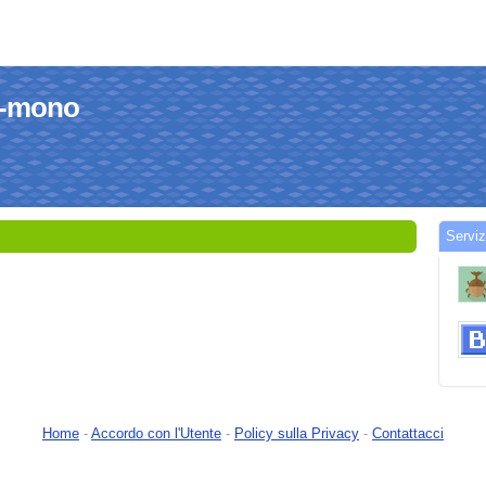
ui-mono
Serviz
Home
-
Accordo con l'Utente
-
Policy sulla Privacy
-
Contattacci