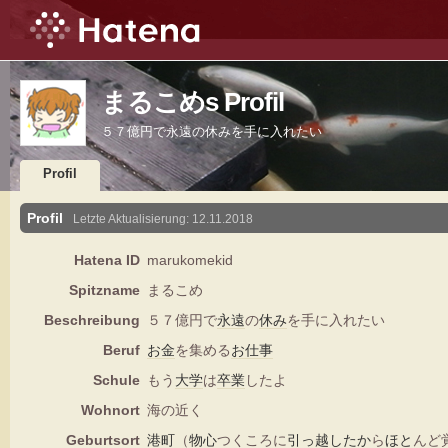
まるこめs Profil
５７億円で永遠の休みを手に入れたい
Profil
Profil
Letzte Aktualisierung:
12.11.2018
Hatena ID
marukomekid
Spitzname
まるこめ
Beschreibung
５７億円で
永遠
の
休み
を手に入れたい
Beruf
お金
を集める
お仕事
Schule
もう
大学
は
卒業
したよ
Wohnort
海の近く
Geburtsort
港町
（
物心
つくころに
引っ越し
たか
ら
ほと
んど