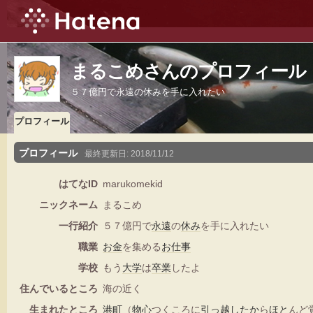
まるこめさんのプロフィール
５７億円で永遠の休みを手に入れたい
プロフィール
プロフィール
最終更新日:
2018/11/12
はてなID
marukomekid
ニックネーム
まるこめ
一行紹介
５７億円で
永遠
の
休み
を手に入れたい
職業
お金
を集める
お仕事
学校
もう
大学
は
卒業
したよ
住んでいるところ
海の近く
生まれたところ
港町
（
物心
つくころに
引っ越し
たか
ら
ほと
んど