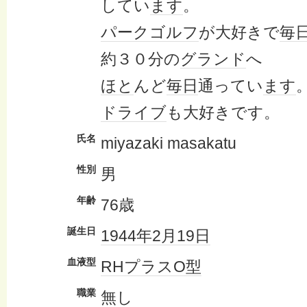
してい
ます
。
パークゴルフ
が大好きで
毎
約３０分の
グランド
へ
ほと
んど
毎日
通ってい
ます
ドライブ
も大好きです。
氏名
miyazaki masakatu
性別
男
年齢
76歳
誕生日
1944年
2月19日
血液型
RHプラス
O型
職業
無し