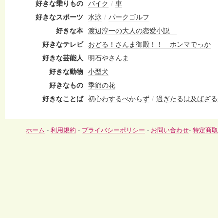
好きな乗りもの
バイク
/
車
好きなスポーツ
水泳
/
パークゴルフ
好きな本
渡辺淳一の大人の恋愛小説
好きなテレビ
おどる！さんま御殿！！ ホンマでっか
好きな芸能人
明石やさんま
好きな動物
小型犬
好きなもの
季節の花
好きなことば
初心わするべからず
/
過ぎたるは及ばざる
ホーム
-
利用規約
-
プライバシーポリシー
-
お問い合わせ
-
特定商取