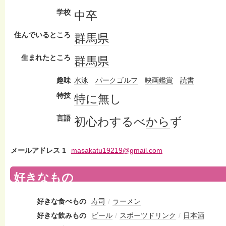
学校
中卒
住んでいるところ
群馬県
生まれたところ
群馬県
趣味
水泳
パークゴルフ
映画鑑賞
読書
特技
特に
無し
言語
初心わするべ
から
ず
メールアドレス 1
masakatu19219@gmail.com
好きなもの
好きな食べもの
寿司
/
ラーメン
好きな飲みもの
ビール
/
スポーツドリンク
/
日本酒