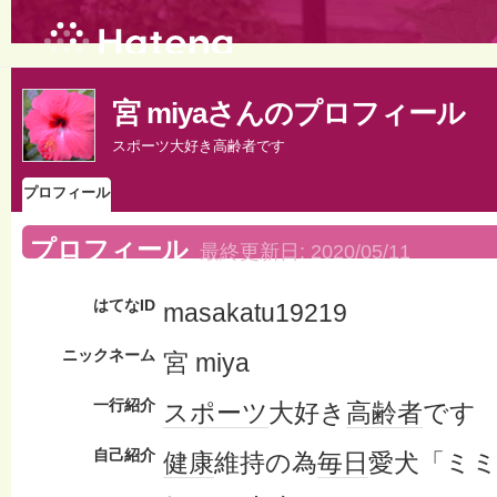
宮 miyaさんのプロフィール
スポーツ大好き高齢者です
プロフィール
プロフィール
最終更新日:
2020/05/11
はてなID
masakatu19219
ニックネーム
宮 miya
一行紹介
スポーツ
大好き
高齢者
です
自己紹介
健康
維持の為
毎日
愛犬「ミ