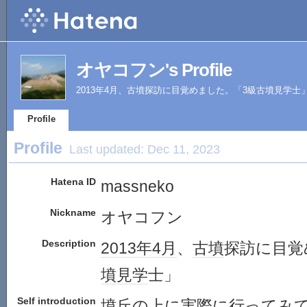
オヤコフン's Profile
2013年4月、古墳探訪に目覚めました。「3級古墳見学士
Profile
Profile
Last updated:
Dec 11, 2023
Hatena ID
massneko
Nickname
オヤコフン
Description
2013年
4月
、
古墳
探訪に目覚
墳
見学
士」
Self introduction
墳丘の上に実際に行ってみ