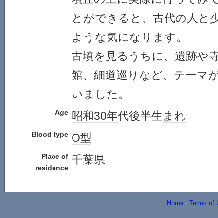
とができると、古代の人と
ような気になります。
古墳を見るうちに、遺跡や
館、細道巡りなど、テーマ
いました。
Age
昭和30年
代後半生
まれ
Blood type
O型
Place of
千葉県
residence
Home
-
Terms of 