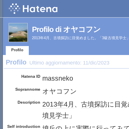
Profilo di オヤコフン
2013年4月、古墳探訪に目覚めました。「3級古墳見学士
Profilo
Profilo
Ultimo aggiornamento:
11/dic/2023
Hatena ID
massneko
Soprannome
オヤコフン
Description
2013年
4月
、
古墳
探訪に目覚
墳
見学
士」
Self introduction
墳丘の上に実際に行ってみ