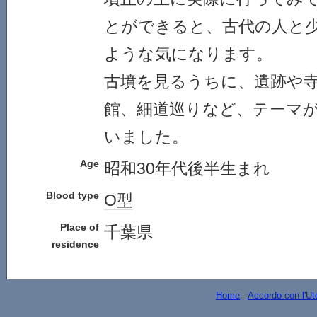
とができると、古代の人と
ような気になります。
古墳を見るうちに、遺跡や
館、細道巡りなど、テーマ
いました。
Age
昭和30年
代後半生
まれ
Blood type
O型
Place of
千葉県
residence
Home
-
Accordo con l'Ut