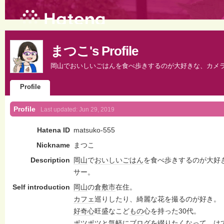
まつこ's Profile
岡山でおいしいごはんを食べ歩きするのが大好きな、カメ
Profile
Profile
Last updated:
Jun 29, 2019
Hatena ID
matsuko-555
Nickname
まつこ
Description
岡山
で
おいしいごはん
を食べ歩きするのが大好
サー。
Self introduction
岡山
の
倉敷市
在住。
カフェ
巡りしたり、綺麗な花を撮るのが好き。
好奇心
旺盛なこど
もの
心を持った30代。
ポツポツと気軽に
ブログ
を
綴り
たくなって、
は