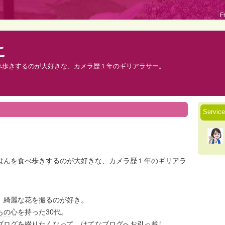
F
こ
べ歩きするのが大好きな、カメラ歴１年のギリアラサー。
Servic
はん
を食べ歩きするのが大好きな、
カメラ
歴１年のギ
リアラ
。
、綺麗な花を撮るのが好き。
もの
心を持った30代。
ブログ
を
綴り
たくなって、
はてなブログ
へお
引っ越し
。