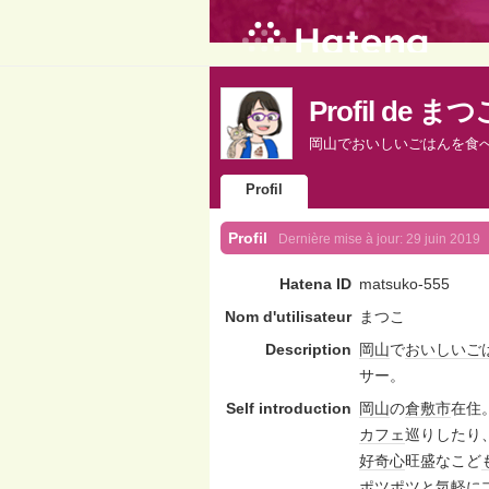
Profil de まつ
岡山でおいしいごはんを食
Profil
Profil
Dernière mise à jour:
29 juin 2019
Hatena ID
matsuko-555
Nom d'utilisateur
まつこ
Description
岡山
で
おいしいご
サー。
Self introduction
岡山
の
倉敷市
在住
カフェ
巡りしたり
好奇心
旺盛なこど
ポツポツと気軽に