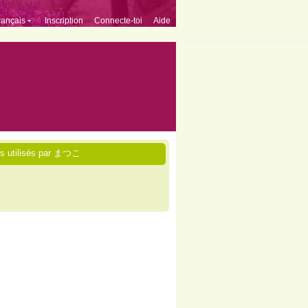
rançais
Inscription
Connecte-toi
Aide
es utilisés par まつこ