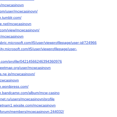
om/mcwcasinovn
.com/user/mcwcasinovn/
n.tumblr.com/
ce.net/mcwcasinovn
le.com/view/mcwcasinovn/
/p/mcwcasinovn
abric.microsoft.com/t5/user/viewprofilepage/user-id/724966
ty.microsoft.com/t5/user/viewprofilepage/user-
er.com/profile/04214566246394360976
treetmap.org/user/mcwcasinovn
ena.ne.jp/mcwcasinovn/
mcwcasinovn
n.wordpress.com/
vn.bandcamp.com/album/mcw-casino
ernet.ru/users/mcwcasinovn/profile
ietnam1.wixsite.com/mcwcasinovn
vn/forum/members/mcwcasinovn.244032/