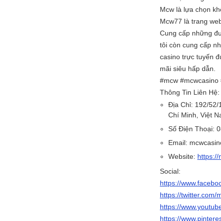
Mcw là lựa chọn kh
Mcw77 là trang web
Cung cấp những đườ
tôi còn cung cấp n
casino trực tuyến 
mãi siêu hấp dẫn.
#mcw #mcwcasino 
Thông Tin Liên Hệ:
Địa Chỉ: 192/52
Chí Minh, Việt 
Số Điện Thoại: 
Email: mcwcasi
Website:
https:/
Social:
https://www.faceb
https://twitter.com
https://www.youtu
https://www.pinter