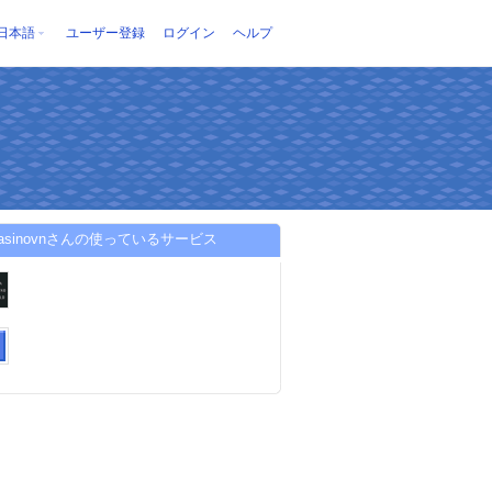
日本語
ユーザー登録
ログイン
ヘルプ
casinovnさんの使っているサービス