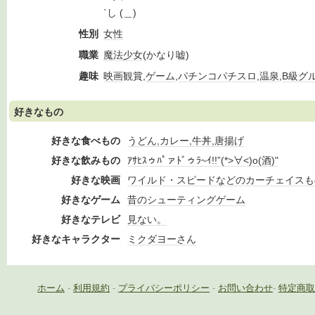
`し (＿)
性別
女性
職業
魔法少女
(かなり嘘)
趣味
映画
観賞,
ゲーム
,
パチンコ
パチスロ
,
温泉
,
B級グ
好きなもの
好きな食べもの
うどん,カレー,牛丼,唐揚げ
好きな飲みもの
ｱｻﾋｽゥﾊﾟァﾄﾞゥﾗ~ｲ!!”(*>∀<)o(酒)"
好きな映画
ワイルド・スピードなどのカーチェイスも
好きなゲーム
昔のシューティングゲーム
好きなテレビ
見ない。
好きなキャラクター
ミクダヨーさん
ホーム
-
利用規約
-
プライバシーポリシー
-
お問い合わせ
-
特定商取