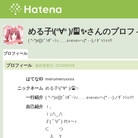
める子\(°∀° )/🎴✨さんのプロ
( ^-^)σ[]ﾋﾟﾝﾎﾟｰﾝ♪……ε=ε=ε=ヘ(* - -)ノﾀﾞｯｼｭｯ!!
プロフィール
プロフィール
最終更新日:
2019/08/28
はてなID
merumeruxxxx
ニックネーム
める子\(°∀° )/🎴✨
一行紹介
( ^-^)σ[]ﾋﾟﾝﾎﾟｰﾝ♪……ε=ε=ε=ヘ(* - -)ノﾀﾞｯｼｭｯ!!
自己紹介
ｌ､
ｌ｣∧_∧
∥( ﾟ∀ﾟ) ｱﾋｬ～♪
⊂ つ
人 Ｙ