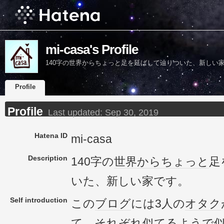
mi-casa's Profile
140字の世界からちょっと足を延ばして辿りついた、新しい
Profile
Profile
Last updated:
Sep 30, 2019
Hatena ID
mi-casa
Description
140字の
世界
から
ちょっと
足
いた、新しい家です。
Self introduction
この
ブログ
には3人の
オタク
て、それぞれ似てるようで