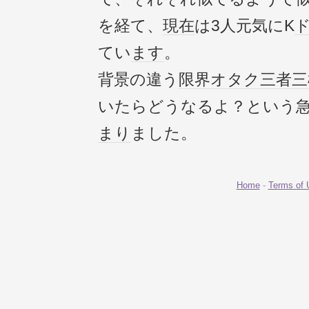
を経て、
現在
は3人元気にK
てい
ます
。
背景の違う
限界
オタク
三者三
いたらどうなるよ？という
まり
ました。
Home
-
Terms of 