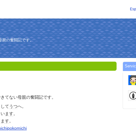
Esp
ら
母親の奮闘記です。
Servi
できてない
母親
の奮闘記です。
そして
うつ
へ。
てい
ます
。
て
ます
。
/michipokomichi
ら