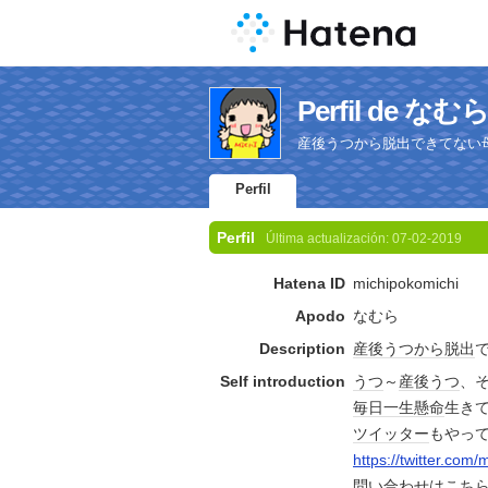
Perfil de なむ
産後うつから脱出できてない
Perfil
Perfil
Última actualización:
07-02-2019
Hatena ID
michipokomichi
Apodo
なむら
Description
産後うつ
から
脱出
Self introduction
うつ
～
産後うつ
、
毎日
一生懸命
生き
ツイッター
もやっ
https://twitter.com
問い合わせは
こち