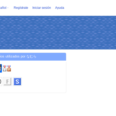
añol
Regístrate
Iniciar sesión
Ayuda
cios utilizados por なむら