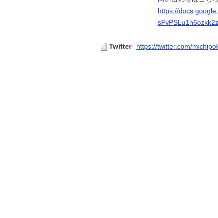
https://docs.googl
sFvPSLu1h6ozkk2z
Twitter
https://twitter.com/michip