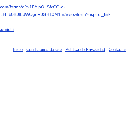
e.com/forms/d/e/1FAIpQLSfcCG-e-
LHTb0lkJILdWOgeRJGH10M1mA/viewform?usp=sf_link
okomichi
Inicio
-
Condiciones de uso
-
Política de Privacidad
-
Contactar