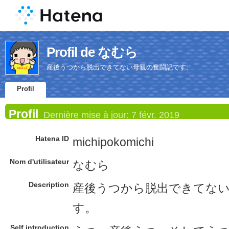
Profil de なむら
産後うつから脱出できてない母親の奮闘記です。
Profil
Profil
Dernière mise à jour:
7 févr. 2019
Hatena ID
michipokomichi
Nom d'utilisateur
なむら
Description
産後うつ
から
脱出
できてな
す。
Self introduction