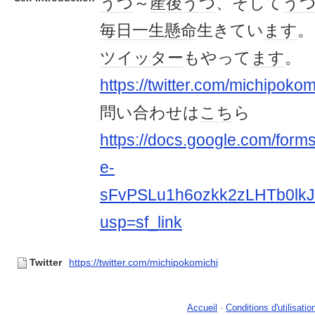
うつ
～
産後うつ
、そして
う
毎日
一生懸命
生きてい
ます
。
ツイッター
もやって
ます
。
https://twitter.com/michipokom
問い合わせは
こち
ら
https://docs.google.com/for
e-
sFvPSLu1h6ozkk2zLHTb0lk
usp=sf_link
Twitter
https://twitter.com/michipokomichi
Accueil
-
Conditions d'utilisatio