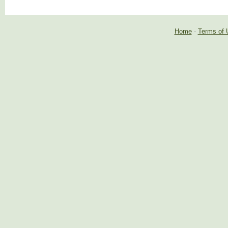
Home
-
Terms of 