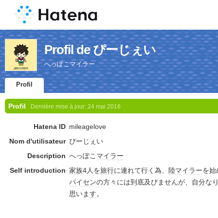
Profil de ぴーじぇい
へっぽこマイラー
Profil
Profil
Dernière mise à jour:
24 mai 2016
Hatena ID
mileagelove
Nom d'utilisateur
ぴーじぇい
Description
へっぽこ
マイラー
Self introduction
家族
4人を
旅行
に連れて行く為、
陸マイラー
を始
パイセン
の方々には到底及びませんが、
自分
な
思い
ます
。